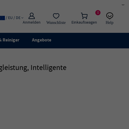
×
0
/ EU / DE
Anmelden
Einkaufswagen
Wunschliste
Help
E-Mail
Live-Chat
 Reiniger
Angebote
eistung, Intelligente