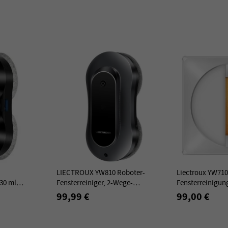
LIECTROUX YW810 Roboter-
Liectroux YW710
 30 ml
Fensterreiniger, 2-Wege-
Fensterreinigun
ultradünn,
Wassersprühvorrichtung, Trocken-
Wassersprüher, 
99,99 €
99,00 €
prühen, 2800 Pa
und Nassreinigung, KI-Route -
Saugleistung, G
Schwarz
Führungsrad