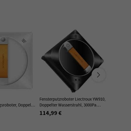
Fensterputzroboter Liectroux YW910,
LIECTROUX 
gsroboter, Doppelter
Doppelter Wasserstrahl, 3000Pa
Fensterputzr
2500Pa
Vakuumsaugung, Lasersensor –
Einzelwasser
114,99 €
109,00 €
eräuscharm, 360°
Schwarz
Wassertank,