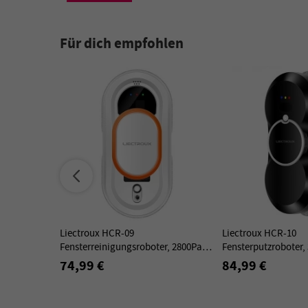
Für dich empfohlen
Liectroux HCR-09
Liectroux HCR-10
Fensterreinigungsroboter, 2800Pa
Fensterputzroboter,
Saugkraft, 3 automatische
Wassertank, 6,8 cm 
74,99 €
84,99 €
Reinigungsmodi, USV-Funktion,
Ultraschall-Wassers
Kantenerkennung
Saugkraft