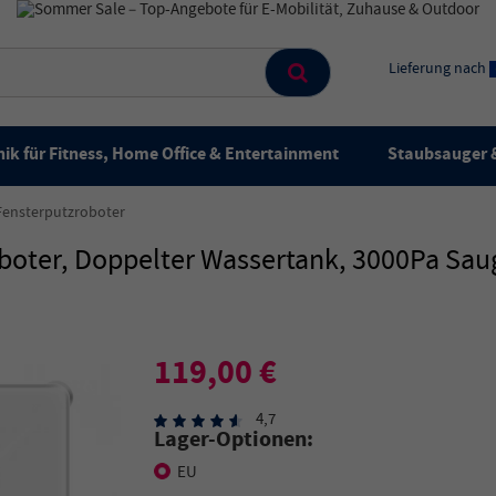
Lieferung nach
ik für Fitness, Home Office & Entertainment
Staubsauger &
Fensterputzroboter
ter, Doppelter Wassertank, 3000Pa Saugl
119,00 €
4,7
Lager-Optionen:
EU