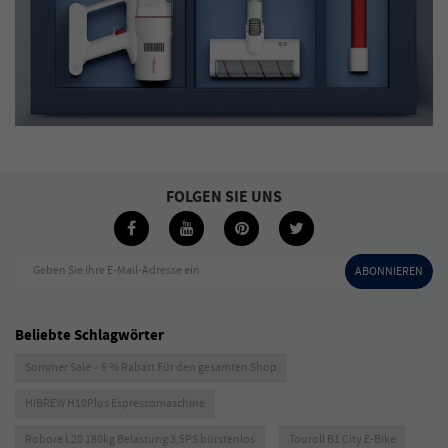
FOLGEN SIE UNS
Geben Sie Ihre E-Mail-Adresse ein
ABONNIEREN
Beliebte Schlagwörter
Sommer Sale – 6 % Rabatt Für den gesamten Shop
HIBREW H10Plus Espressomaschine
Robore L20 180kg Belastung 3,5PS bürstenlos
Touroll B1 City E-Bike