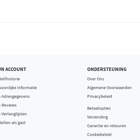
JN ACCOUNT
ONDERSTEUNING
tellhistorie
Over Ons
soonlijke Informatie
Algemene Voorwaarden
n Adresgegevens
Privacybeleid
n Reviews
Betaalopties
n Verlanglijsten
Verzending
tellen als gast
Garantie en retouren
Cookiebeleid