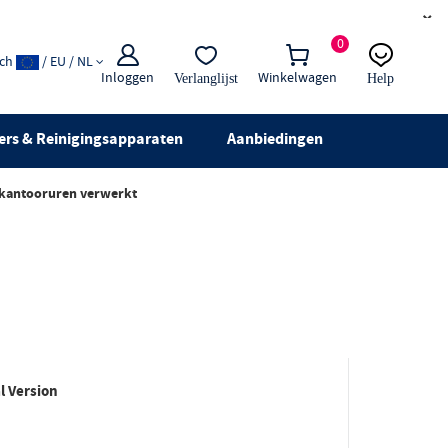
×
0
ach
/ EU / NL
Inloggen
Winkelwagen
Verlanglijst
Help
E-mail:
Live chat
ers & Reinigingsapparaten
Aanbiedingen
 kantooruren verwerkt
l Version