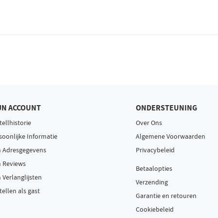
JN ACCOUNT
ONDERSTEUNING
tellhistorie
Over Ons
soonlijke Informatie
Algemene Voorwaarden
n Adresgegevens
Privacybeleid
n Reviews
Betaalopties
n Verlanglijsten
Verzending
tellen als gast
Garantie en retouren
Cookiebeleid