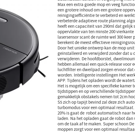
Max een extra goede mop en veeg function
een grotere inhoud om een grotere opper
reinigingsefficiëntie te verbeterd en werkt
verbeterde adaptieve route planning algo
heeft een capaciteit van 290ml dat gelijk
oppervlakte van ten minste 200 vierkante
lasersensor scant de ruimte wel 300 keer 
berekent de meest effectieve reinigingsro
Door het unieke ontwerp kan de mop unit
geïnstalleerd en verwijderd zonder dat u 
verwijderen. De hoofdborstel, dweilmount
hebben allemaal een quick-release voor
luchtfilter en dweilpad zorgen ervoor dat
worden. Intelligente instellingen Het wer
APP. Tijdens het opladen wordt de watert
Het is mogelijk om een specifieke kamer 
tijdstippen en op verschillende tijdstip
gemakkelijk obstakels nemen tot 2cm hoog
S5 zich op tapijt bevind zal deze zich au
turbomodus voor een optimaal resultaat
20% is gaat de robot automatisch naar he
laden. Na het opladen gaat de robot dan
om de taak af te maken. Super schoon De
moppen zorgt voor een optimaal resultaa