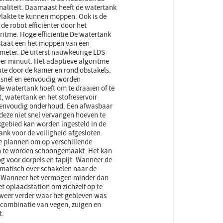
aliteit. Daarnaast heeft de watertank
vlakte te kunnen moppen. Ook is de
 de robot efficiënter door het
ritme. Hoge efficiëntie De watertank
 staat een het moppen van een
 meter. De uiterst nauwkeurige LDS-
per minuut. Het adaptieve algoritme
ute door de kamer en rond obstakels.
 snel en eenvoudig worden
de watertank hoeft om te draaien of te
, watertank en het stofreservoir
 eenvoudig onderhoud. Een afwasbaar
 deze niet snel vervangen hoeven te
kgebied kan worden ingesteld in de
ank voor de veiligheid afgesloten.
te plannen om op verschillende
pen te worden schoongemaakt. Het kan
 voor dorpels en tapijt. Wanneer de
tomatisch over schakelen naar de
. Wanneer het vermogen minder dan
t oplaadstation om zichzelf op te
 weer verder waar het gebleven was
 combinatie van vegen, zuigen en
t.