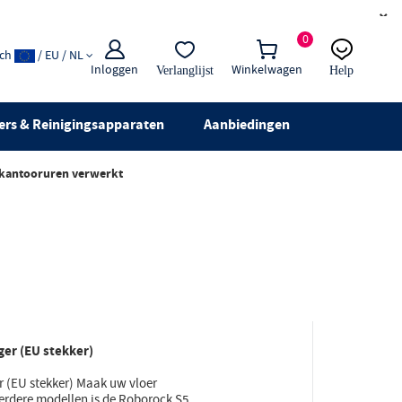
×
0
ach
/ EU / NL
Inloggen
Winkelwagen
Verlanglijst
Help
E-mail:
Live chat
ers & Reinigingsapparaten
Aanbiedingen
 kantooruren verwerkt
er (EU stekker)
 (EU stekker) Maak uw vloer
erdere modellen is de Roborock S5