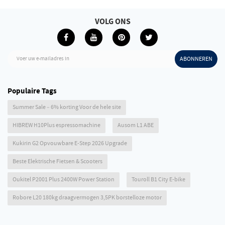
VOLG ONS
Voer uw e-mailadres in
ABONNEREN
Populaire Tags
Summer Sale – 6% korting Voor de hele site
HIBREW H10Plus espressomachine
Ausom L1 ABE
Kukirin G2 Opvouwbare E-Step 2026 Upgrade
Beste Elektrische Fietsen & Scooters
Oukitel P2001 Plus 2400W Power Station
Touroll B1 City E-bike
Robore L20 180kg draagvermogen 3,5PK borstelloze motor