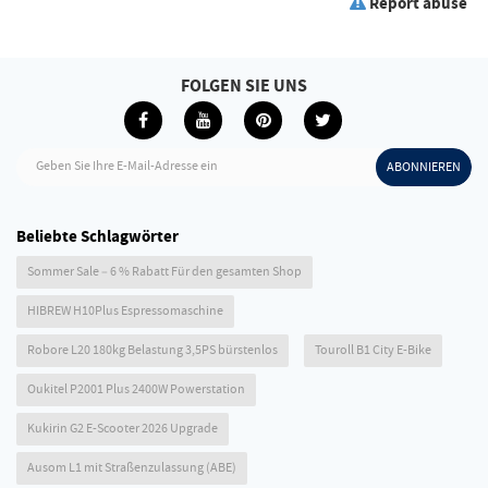
Report abuse
FOLGEN SIE UNS
Geben Sie Ihre E-Mail-Adresse ein
ABONNIEREN
Beliebte Schlagwörter
Sommer Sale – 6 % Rabatt Für den gesamten Shop
HIBREW H10Plus Espressomaschine
Robore L20 180kg Belastung 3,5PS bürstenlos
Touroll B1 City E-Bike
Oukitel P2001 Plus 2400W Powerstation
Kukirin G2 E-Scooter 2026 Upgrade
Ausom L1 mit Straßenzulassung (ABE)