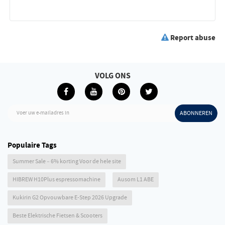
Report abuse
VOLG ONS
Voer uw e-mailadres in
ABONNEREN
Populaire Tags
Summer Sale – 6% korting Voor de hele site
HIBREW H10Plus espressomachine
Ausom L1 ABE
Kukirin G2 Opvouwbare E-Step 2026 Upgrade
Beste Elektrische Fietsen & Scooters