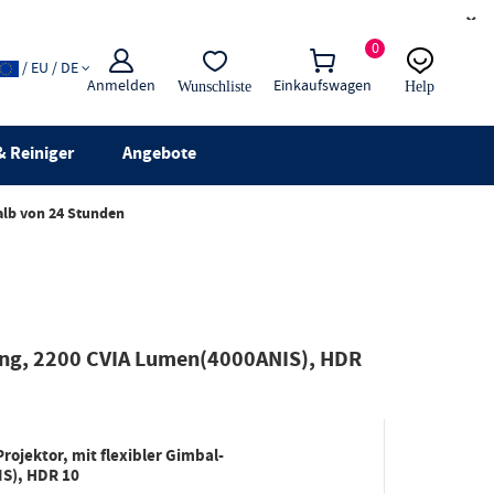
×
0
/ EU / DE
Anmelden
Einkaufswagen
Wunschliste
Help
E-Mail
Live-Chat
 Reiniger
Angebote
alb von 24 Stunden
sung, 2200 CVIA Lumen(4000ANIS), HDR
rojektor, mit flexibler Gimbal-
S), HDR 10