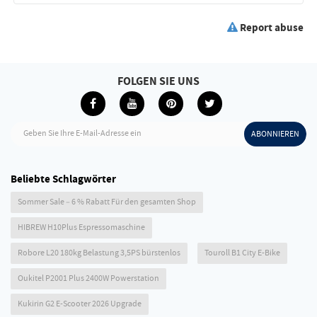
Report abuse
FOLGEN SIE UNS
Geben Sie Ihre E-Mail-Adresse ein
ABONNIEREN
Beliebte Schlagwörter
Sommer Sale – 6 % Rabatt Für den gesamten Shop
HIBREW H10Plus Espressomaschine
Robore L20 180kg Belastung 3,5PS bürstenlos
Touroll B1 City E-Bike
Oukitel P2001 Plus 2400W Powerstation
Kukirin G2 E-Scooter 2026 Upgrade