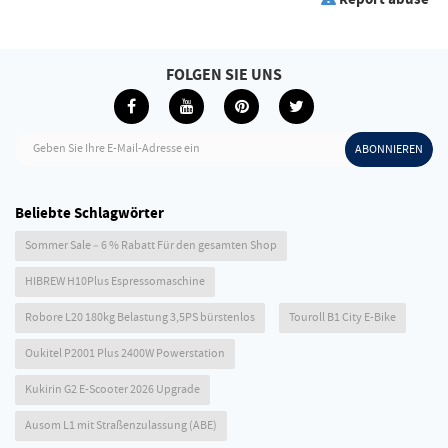
FOLGEN SIE UNS
Geben Sie Ihre E-Mail-Adresse ein
ABONNIEREN
Beliebte Schlagwörter
Sommer Sale – 6 % Rabatt Für den gesamten Shop
HIBREW H10Plus Espressomaschine
Robore L20 180kg Belastung 3,5PS bürstenlos
Touroll B1 City E-Bike
Oukitel P2001 Plus 2400W Powerstation
Kukirin G2 E-Scooter 2026 Upgrade
Ausom L1 mit Straßenzulassung (ABE)