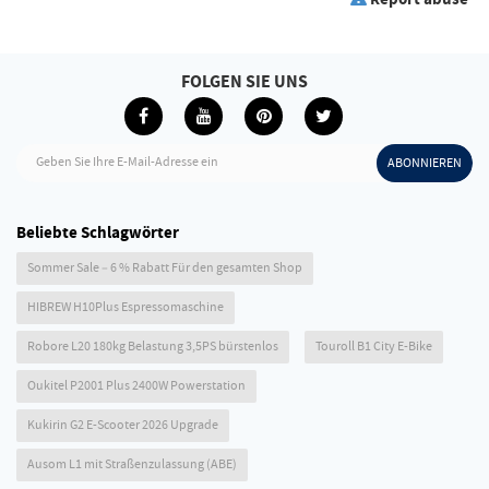
FOLGEN SIE UNS
Geben Sie Ihre E-Mail-Adresse ein
ABONNIEREN
Beliebte Schlagwörter
Sommer Sale – 6 % Rabatt Für den gesamten Shop
HIBREW H10Plus Espressomaschine
Robore L20 180kg Belastung 3,5PS bürstenlos
Touroll B1 City E-Bike
Oukitel P2001 Plus 2400W Powerstation
Kukirin G2 E-Scooter 2026 Upgrade
Ausom L1 mit Straßenzulassung (ABE)