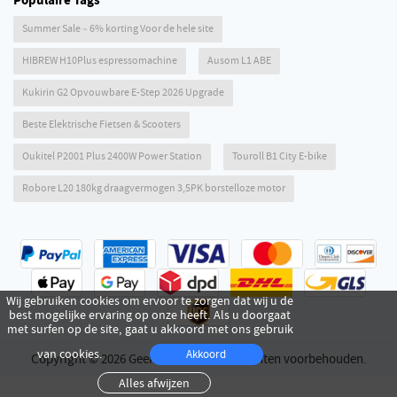
Populaire Tags
Summer Sale – 6% korting Voor de hele site
HIBREW H10Plus espressomachine
Ausom L1 ABE
Kukirin G2 Opvouwbare E-Step 2026 Upgrade
Beste Elektrische Fietsen & Scooters
Oukitel P2001 Plus 2400W Power Station
Touroll B1 City E-bike
Robore L20 180kg draagvermogen 3,5PK borstelloze motor
Wij gebruiken cookies om ervoor te zorgen dat wij u de
best mogelijke ervaring op onze heeft. Als u doorgaat
met surfen op de site, gaat u akkoord met ons gebruik
van cookies.
Akkoord
Copyright © 2026 Geekmaxi.com. alle rechten voorbehouden.
Alles afwijzen