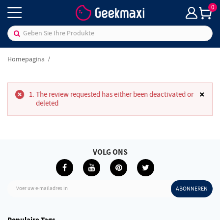
0
Homepagina
×
The review requested has either been deactivated or
deleted
VOLG ONS
Voer uw e-mailadres in
ABONNEREN