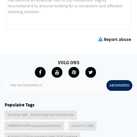
Report abuse
VOLG ONS
Voer uw e-mailadres in
ABONNEREN
Populaire Tags
Summer Sale – 6% korting Voor de hele site
HIBREW H10Plus espressomachine
Ausom L1 ABE
Kukirin G2 Opvouwbare E-Step 2026 Upgrade