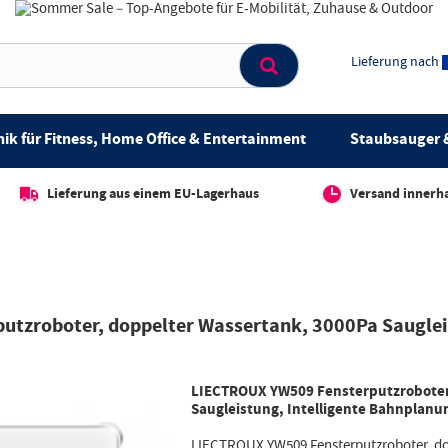
Lieferung nach
ik für Fitness, Home Office & Entertainment
Staubsauger &
Lieferung aus einem EU-Lagerhaus
Versand innerh
tzroboter, doppelter Wassertank, 3000Pa Sauglei
LIECTROUX YW509 Fensterputzroboter
Saugleistung, Intelligente Bahnplanu
LIECTROUX YW509 Fensterputzroboter, do