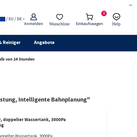
×
0
/ EU / DE
Anmelden
Einkaufswagen
Wunschliste
Help
E-Mail
Live-Chat
 Reiniger
Angebote
alb von 24 Stunden
stung, Intelligente Bahnplanung"
, doppelter Wassertank, 3000Pa
ng
ppelter Wassertank, 3000Pa