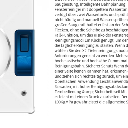
Saugleistung, Intelligente Bahnplanung,
Fensterreiniger mit doppeltem Wassertank
verfügt über zwei Wassertanks und sprüht
nicht häufig und manuell Wasser sprühen
großen Saugkraft haftet er fest an der Sc
Flecken, ohne die Scheibe zu beschädigen
Fall-Funktion, um das Risiko der Fensterr
Reinigungsmodi Ein Klick genügt, um de
die tägliche Reinigung zu starten. Wenn da
wählen Sie den X2-Tiefenreinigungsmodus
Anforderungen gerecht zu werden. Mehrs
hochelastische und hochzähe Gummimateri
Reinigungsbahn. Sicherer Schutz Wenn der
einer Seite keinen Rahmen hat, erkennen
und ziehen sich rechtzeitig zurück, um ein
Oberflächen-Anwendung Leicht anwendbar
Fassaden, mit hoher Reinigungsabdeckun
Fernbedienung &amp; Sicherheitsseil Mit
es leicht mit einem Druck zu arbeiten. Der
100KgMPa gewährleistet die allgemeine Si