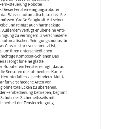
 Fern+steuerung Roboter-
 Dieser Fensterreinigungsroboter
 das Wasser automatisch, so dass Sie
 müssen. Große Saugkraft Mit seiner
heibe und reinigt auch hartnäckige
. Außerdem verfügt er über eine Anti-
einigung zu verringern. 3 verschiedene
n automatischen Reinigungsmodus für
s Glas zu stark verschmutzt ist,
, um Ihren unterschiedlichen
chichtige Komposit-Schienen Das
al sorgt für eine glatte
 Roboter ein Fenster reinigt, das auf
 die Sensoren die rahmenlose Kante
 Herunterfallen zu verhindern. Multi-
 für verschiedene Arten von
g ohne tote Ecken zu übersehen.
 der Fernbedienung betrieben, beginnt
 Schutz des Sicherheitsseils mit
cherheit der Fensterreinigung.