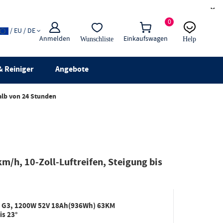
×
0
/ EU / DE
Anmelden
Einkaufswagen
Wunschliste
Help
E-Mail
Live-Chat
 Reiniger
Angebote
alb von 24 Stunden
/h, 10-Zoll-Luftreifen, Steigung bis
rin G3, 1200W 52V 18Ah(936Wh) 63KM
is 23°