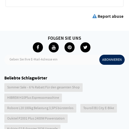
Report abuse
FOLGEN SIE UNS
Geben Sie Ihre E-Mail-Adresse ein
ABONNIEREN
Beliebte Schlagwörter
Sommer Sale – 6 % Rabatt Für den gesamten Shop
HIBREW H10Plus Espressomaschine
Robore L20 180kg Belastung 3,5PS bürstenlos
Touroll B1 City E-Bike
Oukitel P2001 Plus 2400W Powerstation
Kukirin G2 E-Scooter 2026 Upgrade