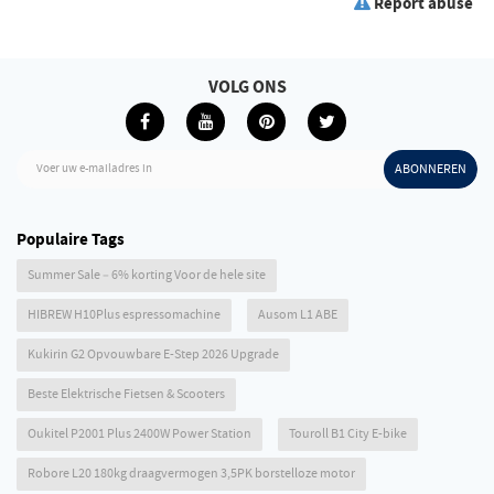
Report abuse
VOLG ONS
Voer uw e-mailadres in
ABONNEREN
Populaire Tags
Summer Sale – 6% korting Voor de hele site
HIBREW H10Plus espressomachine
Ausom L1 ABE
Kukirin G2 Opvouwbare E-Step 2026 Upgrade
Beste Elektrische Fietsen & Scooters
Oukitel P2001 Plus 2400W Power Station
Touroll B1 City E-bike
Robore L20 180kg draagvermogen 3,5PK borstelloze motor