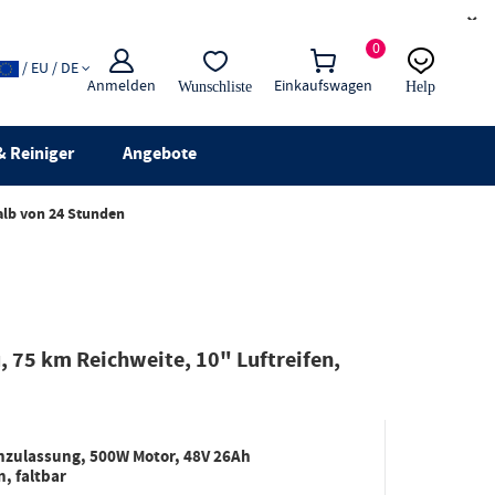
×
0
/ EU / DE
Anmelden
Einkaufswagen
Wunschliste
Help
E-Mail
Live-Chat
 Reiniger
Angebote
alb von 24 Stunden
 75 km Reichweite, 10" Luftreifen,
enzulassung, 500W Motor, 48V 26Ah
, faltbar