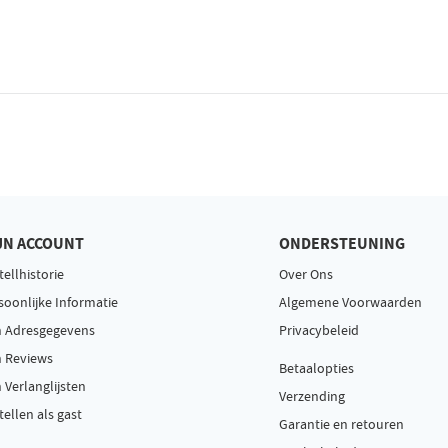
JN ACCOUNT
ONDERSTEUNING
tellhistorie
Over Ons
soonlijke Informatie
Algemene Voorwaarden
n Adresgegevens
Privacybeleid
n Reviews
Betaalopties
n Verlanglijsten
Verzending
tellen als gast
Garantie en retouren