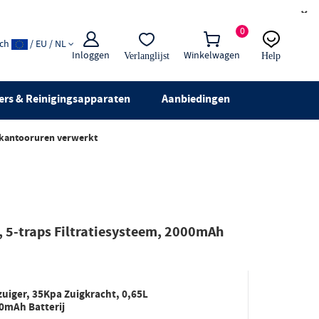
×
0
ach
/ EU / NL
Inloggen
Winkelwagen
Verlanglijst
Help
E-mail:
Live chat
ers & Reinigingsapparaten
Aanbiedingen
 kantooruren verwerkt
, 5-traps Filtratiesysteem, 2000mAh
uiger, 35Kpa Zuigkracht, 0,65L
00mAh Batterij