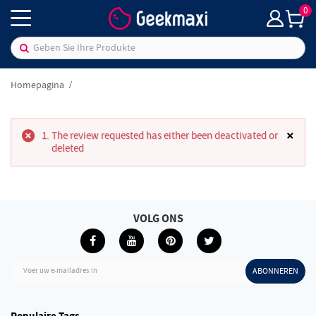
0
Homepagina
×
The review requested has either been deactivated or
deleted
VOLG ONS
Voer uw e-mailadres in
ABONNEREN