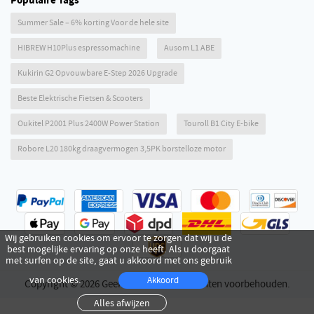
Populaire Tags
Summer Sale – 6% korting Voor de hele site
HIBREW H10Plus espressomachine
Ausom L1 ABE
Kukirin G2 Opvouwbare E-Step 2026 Upgrade
Beste Elektrische Fietsen & Scooters
Oukitel P2001 Plus 2400W Power Station
Touroll B1 City E-bike
Robore L20 180kg draagvermogen 3,5PK borstelloze motor
Wij gebruiken cookies om ervoor te zorgen dat wij u de
best mogelijke ervaring op onze heeft. Als u doorgaat
met surfen op de site, gaat u akkoord met ons gebruik
van cookies.
Akkoord
Copyright © 2026 Geekmaxi.com. alle rechten voorbehouden.
Alles afwijzen