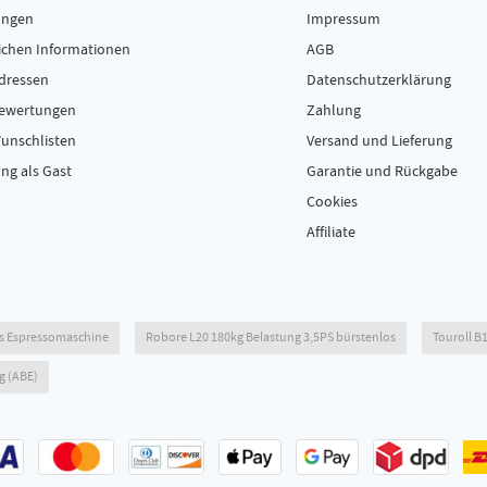
ungen
Impressum
ichen Informationen
AGB
dressen
Datenschutzerklärung
Bewertungen
Zahlung
unschlisten
Versand und Lieferung
ng als Gast
Garantie und Rückgabe
Cookies
Affiliate
s Espressomaschine
Robore L20 180kg Belastung 3,5PS bürstenlos
Touroll B1
g (ABE)