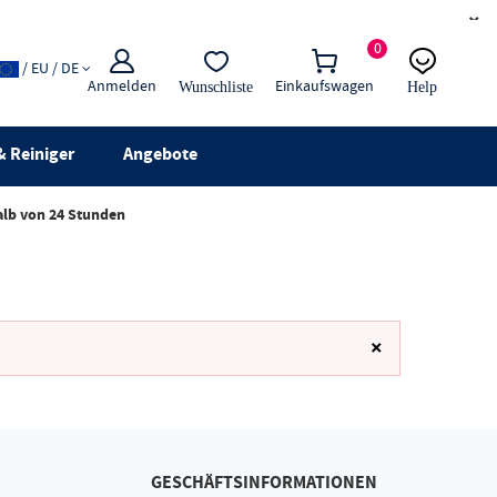
×
0
/ EU / DE
Anmelden
Einkaufswagen
Wunschliste
Help
E-Mail
Live-Chat
 Reiniger
Angebote
alb von 24 Stunden
×
GESCHÄFTSINFORMATIONEN