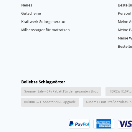
Neues
Bestell
Gutscheine
Persönl
Kraftwerk Solargenerator
Meine A
Milbensauger für matratzen
Meine 
Meine W
Bestellu
Beliebte Schlagwörter
Sommer Sale – 6 % Rabatt Für den gesamten Shop
HIBREW H10Plu
Kukirin G2 E-Scooter 2026 Upgrade
Ausom L1 mit Straßenzulassun