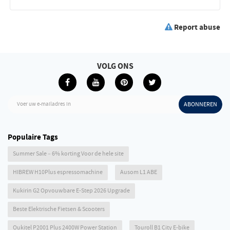
Report abuse
VOLG ONS
Voer uw e-mailadres in
ABONNEREN
Populaire Tags
Summer Sale – 6% korting Voor de hele site
HIBREW H10Plus espressomachine
Ausom L1 ABE
Kukirin G2 Opvouwbare E-Step 2026 Upgrade
Beste Elektrische Fietsen & Scooters
Oukitel P2001 Plus 2400W Power Station
Touroll B1 City E-bike