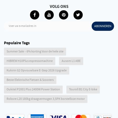
VOLG ONS
Voer uw e-mailadres in
ABONNEREN
Populaire Tags
Summer Sale – 6% korting Voor de hele site
HIBREW H10Plus espressomachine
Ausom L1 ABE
Kukirin G2 Opvouwbare E-Step 2026 Upgrade
Beste Elektrische Fietsen & Scooters
Oukitel P2001 Plus 2400W Power Station
Touroll B1 City E-bike
Robore L20 180kg draagvermogen 3,5PK borstelloze motor