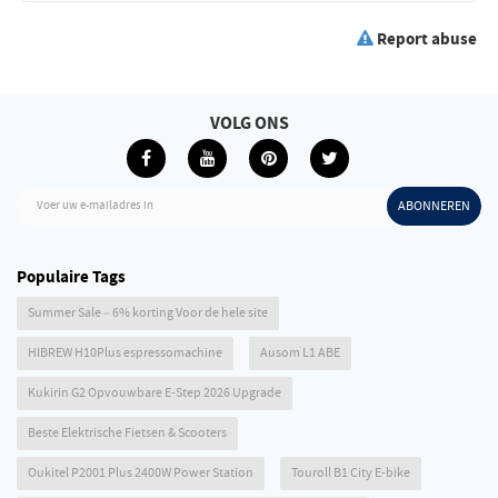
Report abuse
VOLG ONS
Voer uw e-mailadres in
ABONNEREN
Populaire Tags
Summer Sale – 6% korting Voor de hele site
HIBREW H10Plus espressomachine
Ausom L1 ABE
Kukirin G2 Opvouwbare E-Step 2026 Upgrade
Beste Elektrische Fietsen & Scooters
Oukitel P2001 Plus 2400W Power Station
Touroll B1 City E-bike