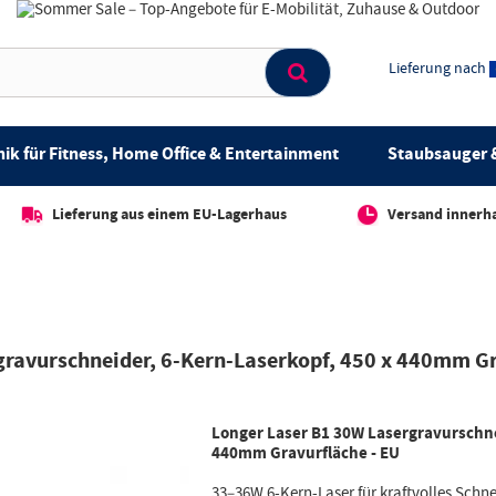
Lieferung nach
ik für Fitness, Home Office & Entertainment
Staubsauger &
Lieferung aus einem EU-Lagerhaus
Versand innerh
gravurschneider, 6-Kern-Laserkopf, 450 x 440mm Gr
Longer Laser B1 30W Lasergravurschne
440mm Gravurfläche - EU
33–36W 6-Kern-Laser für kraftvolles Sch