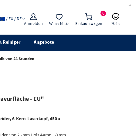
×
0
/ EU / DE
Anmelden
Einkaufswagen
Wunschliste
Help
E-Mail
Live-Chat
 Reiniger
Angebote
alb von 24 Stunden
avurfläche - EU"
ider, 6-Kern-Laserkopf, 450 x
neiden von 25 mm Holz &amp; 50 mm