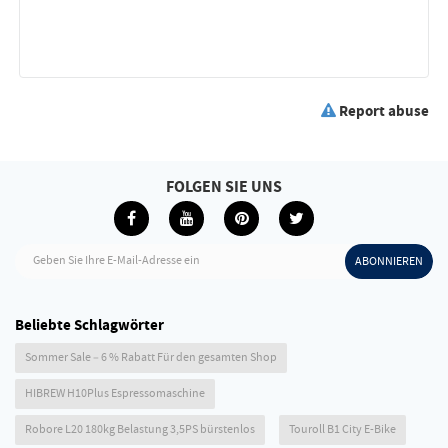
Report abuse
FOLGEN SIE UNS
Geben Sie Ihre E-Mail-Adresse ein
ABONNIEREN
Beliebte Schlagwörter
Sommer Sale – 6 % Rabatt Für den gesamten Shop
HIBREW H10Plus Espressomaschine
Robore L20 180kg Belastung 3,5PS bürstenlos
Touroll B1 City E-Bike