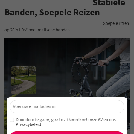
Stabiele
Banden, Soepele Reizen
Soepele ritten
op 26"x1.95" pneumatische banden
×
Ontgrendel 4% Korting – Schrijf je nu in!
Word lid van onze nieuwsbrief en mis nooit speciale
Door door te gaan, gaat u akkoord met onze
AV en
ons
aanbiedingen en nieuwe producten!
Privacybeleid
.