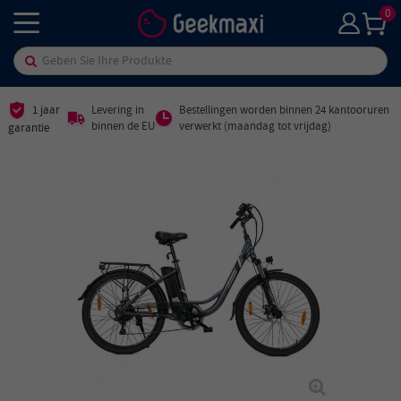
0
1 jaar
Levering in
Bestellingen worden binnen 24 kantooruren
binnen de EU
verwerkt (maandag tot vrijdag)
garantie