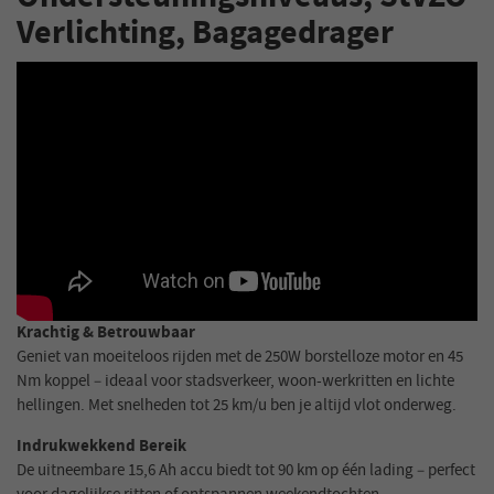
Verlichting, Bagagedrager
Krachtig & Betrouwbaar
Geniet van moeiteloos rijden met de 250W borstelloze motor en 45
Nm koppel – ideaal voor stadsverkeer, woon-werkritten en lichte
hellingen. Met snelheden tot 25 km/u ben je altijd vlot onderweg.
Indrukwekkend Bereik
De uitneembare 15,6 Ah accu biedt tot 90 km op één lading – perfect