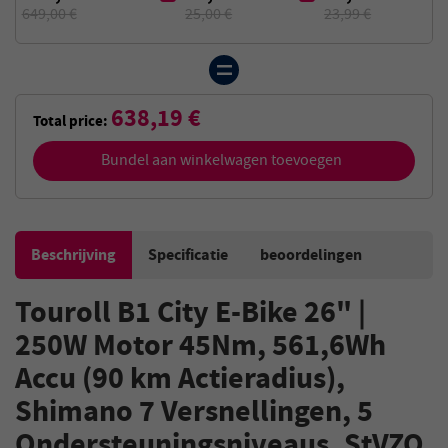
649,00 €
25,00 €
23,99 €
638,19 €
Total price:
Bundel aan winkelwagen toevoegen
Beschrijving
Specificatie
beoordelingen
Touroll B1 City E-Bike 26" |
250W Motor 45Nm, 561,6Wh
Accu (90 km Actieradius),
Shimano 7 Versnellingen, 5
Ondersteuningsniveaus, StVZO