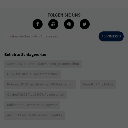
FOLGEN SIE UNS
Geben Sie Ihre E-Mail-Adresse ein
ABONNIEREN
Beliebte Schlagwörter
Sommer Sale – 6 % Rabatt Für den gesamten Shop
HIBREW H10Plus Espressomaschine
Robore L20 180kg Belastung 3,5PS bürstenlos
Touroll B1 City E-Bike
Oukitel P2001 Plus 2400W Powerstation
Kukirin G2 E-Scooter 2026 Upgrade
Ausom L1 mit Straßenzulassung (ABE)