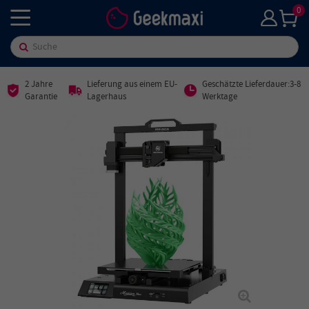
0
2 Jahre
Lieferung aus einem EU-
Geschätzte Lieferdauer:3-8
Garantie
Lagerhaus
Werktage