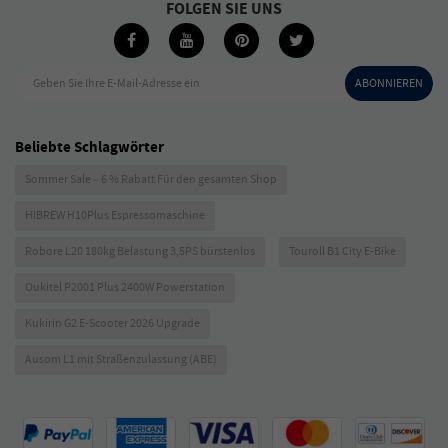
FOLGEN SIE UNS
Geben Sie Ihre E-Mail-Adresse ein
ABONNIEREN
Beliebte Schlagwörter
Sommer Sale – 6 % Rabatt Für den gesamten Shop
HIBREW H10Plus Espressomaschine
Robore L20 180kg Belastung 3,5PS bürstenlos
Touroll B1 City E-Bike
Oukitel P2001 Plus 2400W Powerstation
Kukirin G2 E-Scooter 2026 Upgrade
Ausom L1 mit Straßenzulassung (ABE)