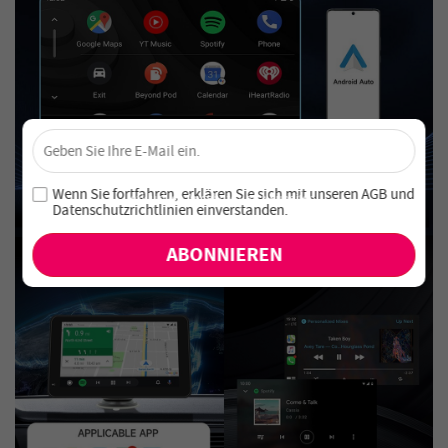
×
Sichere dir 4 % Rabatt – Jetzt abonnieren!
Melde dich für unseren Newsletter an und verpasse keine
Wenn Sie fortfahren, erklären Sie sich mit unseren
AGB
und
exklusiven Angebote und Neuheiten!
Datenschutzrichtlinien einverstanden
.