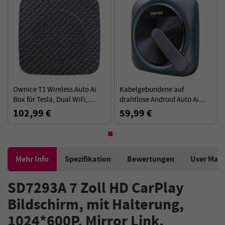
Ownice T1 Wireless Auto Ai
Kabelgebundene auf
Box für Tesla, Dual WiFi,
drahtlose Android Auto Ai
unterstützt CarPlay / AirPlay
Box Ownice A0, für Fahrzeuge
102,99 €
59,99 €
/ Android Auto / MiraCast -
mit originaler CarPlay
Schwarz
Kabelverbindung
Mehr Info
Spezifikation
Bewertungen
User Man
SD7293A 7 Zoll HD CarPlay
Bildschirm, mit Halterung,
1024*600P, Mirror Link,