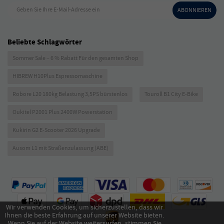
Geben Sie Ihre E-Mail-Adresse ein
ABONNIEREN
Beliebte Schlagwörter
Sommer Sale – 6 % Rabatt Für den gesamten Shop
HIBREW H10Plus Espressomaschine
Robore L20 180kg Belastung 3,5PS bürstenlos
Touroll B1 City E-Bike
Oukitel P2001 Plus 2400W Powerstation
Kukirin G2 E-Scooter 2026 Upgrade
Ausom L1 mit Straßenzulassung (ABE)
Wir verwenden Cookies, um sicherzustellen, dass wir
Ihnen die beste Erfahrung auf unserer Website bieten.
Wenn Sie auf der Website weitersurfen, stimmen Sie