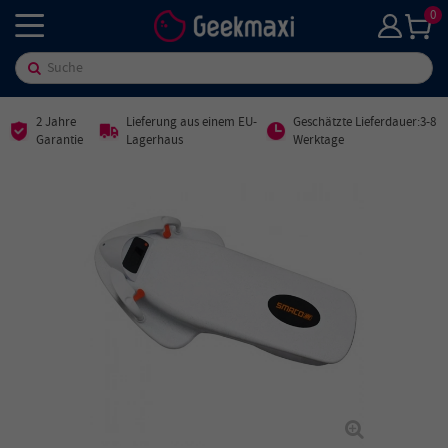
0
2 Jahre
Lieferung aus einem EU-
Geschätzte Lieferdauer:3-8
Garantie
Lagerhaus
Werktage