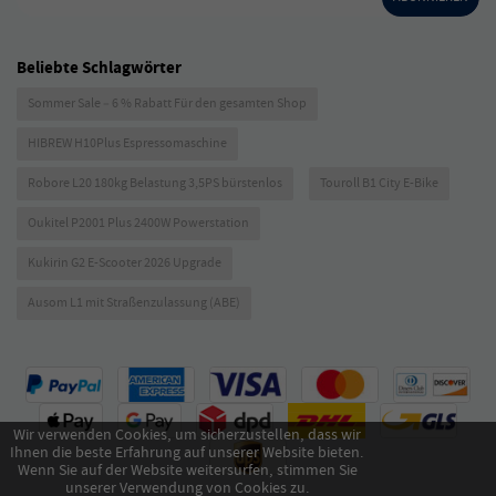
Beliebte Schlagwörter
Sommer Sale – 6 % Rabatt Für den gesamten Shop
HIBREW H10Plus Espressomaschine
Robore L20 180kg Belastung 3,5PS bürstenlos
Touroll B1 City E-Bike
Oukitel P2001 Plus 2400W Powerstation
Kukirin G2 E-Scooter 2026 Upgrade
Ausom L1 mit Straßenzulassung (ABE)
Wir verwenden Cookies, um sicherzustellen, dass wir
Ihnen die beste Erfahrung auf unserer Website bieten.
Wenn Sie auf der Website weitersurfen, stimmen Sie
unserer Verwendung von Cookies zu.