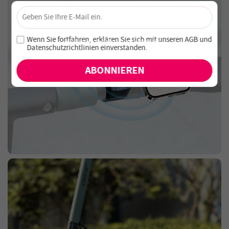
×
Sichere dir 4 % Rabatt – Jetzt abonnieren!
Melde dich für unseren Newsletter an und verpasse keine
Wenn Sie fortfahren, erklären Sie sich mit unseren
AGB
und
exklusiven Angebote und Neuheiten!
Datenschutzrichtlinien einverstanden
.