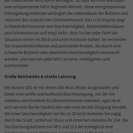
der Elektroroller wird sofort entriegelt, so dass Sie ohne Wartezeit
eine entspannende Fahrt beginnen können. Diese energiesparende
Entriegelungsmethode verlängert die Lebensdauer der Batterie und
reduziert den zusätzlichen Stromverbrauch. Das LCD-Display zeigt
Echtzeitinformationen wie Geschwindigkeit, Batterielebensdauer
und Fahrmodus an und sorgt dafür, dass Sie bei jeder Fahrt die
Situation immer im Blick und unter Kontrolle haben. So vermeiden
Sie Unannehmlichkeiten und potenzielle Risiken, die durch eine
schwache Batterie oder überhöhte Geschwindigkeit verursacht
werden, und machen jede Fahrt sicherer, intelligenter und
komfortabler.
Große Reichweite & starke Leistung
Der Ausom GX1 ist mit einem 500-Watt-Motor ausgestattet und
bietet eine sanfte und kraftvolle Beschleunigung, mit der Sie
mühelos verschiedene Straßenverhältnisse meistern, egal ob es
sich um eine flache Stadtstraße oder eine leichte Steigung handelt.
Mit einer Geschwindigkeit von bis zu 20 km/h kommen Sie zügig
durch die Stadt, umfahren Staus und erreichen mühelos Ihr Ziel. Die
Hochleistungsbatterie mit 48 V und 15,6 AH ermöglicht eine