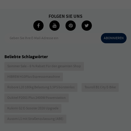
FOLGEN SIE UNS
Geben Sie Ihre E-Mail-Adresse ein
ABONNIEREN
Beliebte Schlagwörter
Sommer Sale – 6 % Rabatt Für den gesamten Shop
HIBREW H10Plus Espressomaschine
Robore L20 180kg Belastung 3,5PS bürstenlos
Touroll B1 City E-Bike
Oukitel P2001 Plus 2400W Powerstation
Kukirin G2 E-Scooter 2026 Upgrade
Ausom L1 mit Straßenzulassung (ABE)