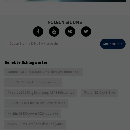
FOLGEN SIE UNS
Geben Sie Ihre E-Mail-Adresse ein
ABONNIEREN
Beliebte Schlagwörter
Sommer Sale – 6 % Rabatt Für den gesamten Shop
HIBREW H10Plus Espressomaschine
Robore L20 180kg Belastung 3,5PS bürstenlos
Touroll B1 City E-Bike
Oukitel P2001 Plus 2400W Powerstation
Kukirin G2 E-Scooter 2026 Upgrade
Ausom L1 mit Straßenzulassung (ABE)