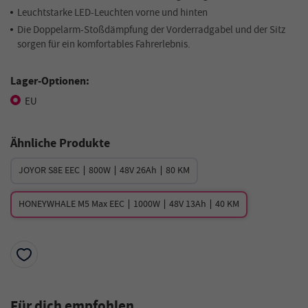
Leuchtstarke LED-Leuchten vorne und hinten
Die Doppelarm-Stoßdämpfung der Vorderradgabel und der Sitz
sorgen für ein komfortables Fahrerlebnis.
Lager-Optionen:
EU
Ähnliche Produkte
JOYOR S8E EEC ∣ 800W ∣ 48V 26Ah ∣ 80 KM
HONEYWHALE M5 Max EEC ∣ 1000W ∣ 48V 13Ah ∣ 40 KM
Für dich empfohlen