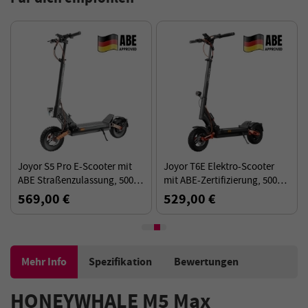
Joyor S5 Pro E-Scooter mit
Joyor T6E Elektro-Scooter
ABE Straßenzulassung, 500W
mit ABE-Zertifizierung, 500W
Motor, 48V 26Ah Akku, 75 km
Motor, 48V 18Ah Akku, 70km
569,00 €
529,00 €
Reichweite, 10" Luftreifen,
Reichweite
faltbar
Mehr Info
Spezifikation
Bewertungen
HONEYWHALE M5 Max