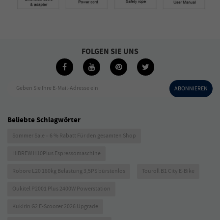
FOLGEN SIE UNS
Geben Sie Ihre E-Mail-Adresse ein
ABONNIEREN
Beliebte Schlagwörter
Sommer Sale – 6 % Rabatt Für den gesamten Shop
HIBREW H10Plus Espressomaschine
Robore L20 180kg Belastung 3,5PS bürstenlos
Touroll B1 City E-Bike
Oukitel P2001 Plus 2400W Powerstation
Kukirin G2 E-Scooter 2026 Upgrade