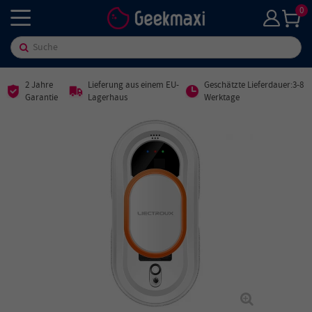
0
2 Jahre
Lieferung aus einem EU-
Geschätzte Lieferdauer:3-8
Garantie
Lagerhaus
Werktage