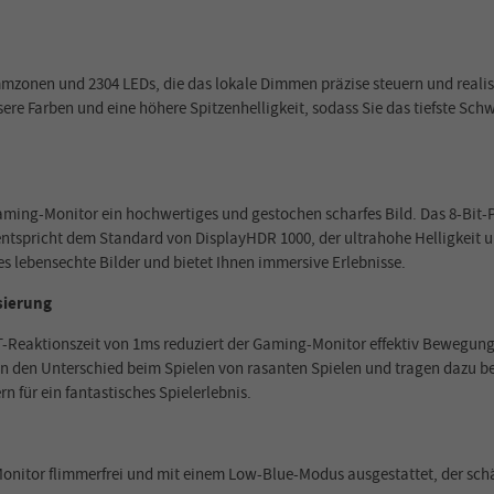
immzonen und 2304 LEDs, die das lokale Dimmen präzise steuern und realis
ere Farben und eine höhere Spitzenhelligkeit, sodass Sie das tiefste Sch
l-Gaming-Monitor ein hochwertiges und gestochen scharfes Bild. Das 8-B
entspricht dem Standard von DisplayHDR 1000, der ultrahohe Helligkeit un
es lebensechte Bilder und bietet Ihnen immersive Erlebnisse.
sierung
-Reaktionszeit von 1ms reduziert der Gaming-Monitor effektiv Bewegungsu
n Unterschied beim Spielen von rasanten Spielen und tragen dazu bei, I
 für ein fantastisches Spielerlebnis.
onitor flimmerfrei und mit einem Low-Blue-Modus ausgestattet, der schäd