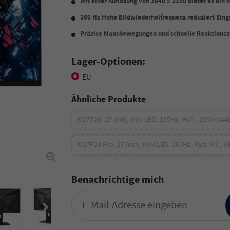
Mit einer Auflösung von 3840 x 2160 bietet es ein
160 Hz Hohe Bildwiederholfrequenz reduziert Ei
Präzise Mausbewegungen und schnelle Reaktionsz
Lager-Optionen:
EU
Ähnliche Produkte
M27T20, 27 Inch, Mini LED, 165Hz, HVA , 2560×144
M27P20 Pro, 27 Inch, Mini LED, 160Hz, Fast IPS , 
Benachrichtige mich