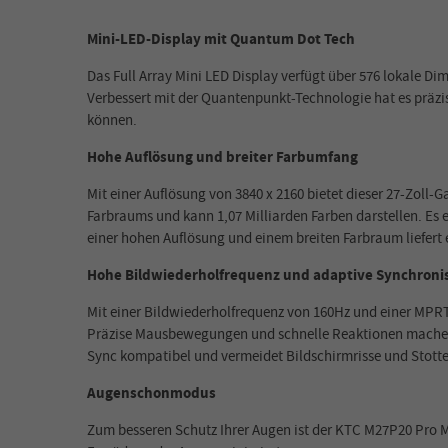
Mini-LED-Display mit Quantum Dot Tech
Das Full Array Mini LED Display verfügt über 576 lokale D
Verbessert mit der Quantenpunkt-Technologie hat es präzis
können.
Hohe Auflösung und breiter Farbumfang
Mit einer Auflösung von 3840 x 2160 bietet dieser 27-Zol
Farbraums und kann 1,07 Milliarden Farben darstellen. Es 
einer hohen Auflösung und einem breiten Farbraum liefert 
Hohe Bildwiederholfrequenz und adaptive Synchroni
Mit einer Bildwiederholfrequenz von 160Hz und einer MPRT
Präzise Mausbewegungen und schnelle Reaktionen machen de
Sync kompatibel und vermeidet Bildschirmrisse und Stottern
Augenschonmodus
Zum besseren Schutz Ihrer Augen ist der KTC M27P20 Pro M