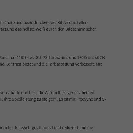
tischere und beeindruckendere Bilder darstellen.
warz und das hellste Weiß durch den Bildschirm sehen
it-Panel hat 118% des DCI-P3-Farbraums und 160% des sRGB-
d Kontrast bietet und die Farbsättigung verbessert. Mit
nschärfe und lässt die Action flüssiger erscheinen.
hre Spielleistung zu steigern. Es ist mit FreeSync und G-
liches kurzwelliges blaues Licht reduziert und die