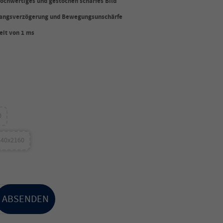
 hochwertiges und gestochen scharfes Bild
ngangsverzögerung und Bewegungsunschärfe
eit von 1 ms
0
3840x2160
ABSENDEN