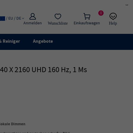
×
0
/ EU / DE
Anmelden
Einkaufswagen
Wunschliste
Help
E-Mail
Live-Chat
 Reiniger
Angebote
40 X 2160 UHD 160 Hz, 1 Ms
 lokale Dimmen