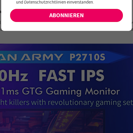
und
Datenschutzrichtlinien einverstanden
.
keine exklusiven Angebote und Neuheiten!
ibilität
chkeiten für eine zuverlässige Stromversorgung und hochwertige audiov
ldwiederholraten sowie verbesserte Audiofunktionen und eine erhöhte Ba