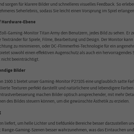
sorgen für klarere Bilder und schnelleres visuelles Feedback. So erlebe
nehmeres Seherlebnis, sodass Sie leicht einen Vorsprung im Spiel erlange
uf Hardware-Ebene
-Zoll-Gaming-Monitor Titan Army den Benutzern, jedes Bild zu sehen. Er ze
e Textränder für Spiele, Filme, Bearbeitung und Design. Der Monitor ka
tung zu minimieren, oder DC-Flimmerfrei-Technologie für ein angenehme
 bietet sowohl einen effektiven Augenschutz als auch ein hervorragendes
nicht beeinträchtigt.
endige Bilder
von 1500:1 bietet unser Gaming-Monitor P2710S eine unglaublich satte Fa
erte Texturen perfekt darstellt und natürlichere und lebendigere Farben
trastverbesserung machen Bilder optisch ansprechender, mit mehr Detail
hen des Bildes steuern können, um die gewünschte Ästhetik zu erzielen.
g
n liefert, um helle Lichter und tiefdunkle Bereiche besser darzustellen un
c Range-Gaming-Szenen besser wahrzunehmen, was das Eintauchen und d