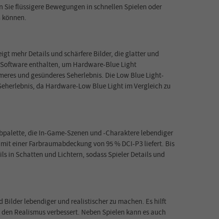
n Sie flüssigere Bewegungen in schnellen Spielen oder
n können.
igt mehr Details und schärfere Bilder, die glatter und
nn Software enthalten, um Hardware-Blue Light
res und gesünderes Seherlebnis. Die Low Blue Light-
 Seherlebnis, da Hardware-Low Blue Light im Vergleich zu
rbpalette, die In-Game-Szenen und -Charaktere lebendiger
 mit einer Farbraumabdeckung von 95 % DCI-P3 liefert. Bis
s in Schatten und Lichtern, sodass Spieler Details und
d Bilder lebendiger und realistischer zu machen. Es hilft
en Realismus verbessert. Neben Spielen kann es auch