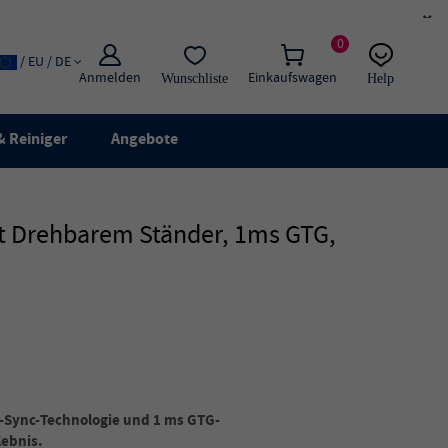
×
0
/ EU / DE
Anmelden
Einkaufswagen
Wunschliste
Help
E-Mail
Live-Chat
 Reiniger
Angebote
it Drehbarem Ständer, 1ms GTG,
e-Sync-Technologie und 1 ms GTG-
lebnis.