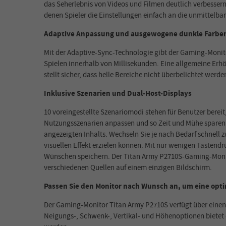
das Seherlebnis von Videos und Filmen deutlich verbessern 
denen Spieler die Einstellungen einfach an die unmittelba
Adaptive Anpassung und ausgewogene dunkle Farbe
Mit der Adaptive-Sync-Technologie gibt der Gaming-Monito
Spielen innerhalb von Millisekunden. Eine allgemeine Erhö
stellt sicher, dass helle Bereiche nicht überbelichtet wer
Inklusive Szenarien und Dual-Host-Displays
10 voreingestellte Szenariomodi stehen für Benutzer bereit
Nutzungsszenarien anpassen und so Zeit und Mühe sparen. J
angezeigten Inhalts. Wechseln Sie je nach Bedarf schnell
visuellen Effekt erzielen können. Mit nur wenigen Tasten
Wünschen speichern. Der Titan Army P2710S-Gaming-Monito
verschiedenen Quellen auf einem einzigen Bildschirm.
Passen Sie den Monitor nach Wunsch an, um eine optim
Der Gaming-Monitor Titan Army P2710S verfügt über einen
Neigungs-, Schwenk-, Vertikal- und Höhenoptionen bietet