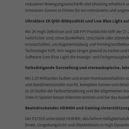
reduzieren Bewegungsunschärfe und Ghosting erheblich und 
intensiven Szenen in Filmen für ein intensiveres und ange
Ultraklare 2K QHD-Bildqualität und Low Blue Light a
Mit 2K High Definition und 108 PPI Pixeldichte hilft der 27
natürlicher sind, ohne Dunkelheit, Unschärfe oder störend
einzuschalten, um Augenermüdung und Hintergrundbeleuch
Technologie hilft, Ihre Augen länger gesund zu halten und
Software-Low Blue Light die Anzeige- und Farbgenauigkeit 
Farbsättigende Darstellung und stereoskopische, leb
Mit 1,07 Milliarden Farben und einem Kontrastverhältnis 
und dreidimensionaler macht, komplexe Szenen und detailli
zu 10 Stufen der Farbverbesserung und der allgemeinen Kon
Ziele in Spielen besser erkennen können und Sie das Ausse
Beeindruckendes HDR400 und Gaming-Unterstützun
Der P2710S unterstützt HDR400, das hellere Helligkeitsstufe
Ihnen, Umgebungslicht und Objektdetails in High Dynami