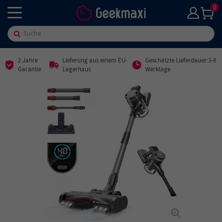
0
2 Jahre
Lieferung aus einem EU-
Geschätzte Lieferdauer:3-8
Garantie
Lagerhaus
Werktage