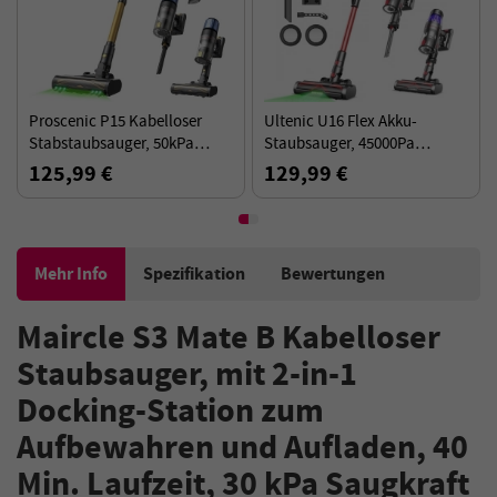
Proscenic P15 Kabelloser
Ultenic U16 Flex Akku-
Stabstaubsauger, 50kPa
Staubsauger, 45000Pa
580W Leistungsstarke
Saugkraft, 60min Laufzeit,
125,99 €
129,99 €
Saugkraft, 70min Laufzeit,
180° flexibler Stab – Schwarz
Anti-Tangle-Bürste - Gold
Rot
Mehr Info
Spezifikation
Bewertungen
Maircle S3 Mate B Kabelloser
Staubsauger, mit 2-in-1
Docking-Station zum
Aufbewahren und Aufladen, 40
Min. Laufzeit, 30 kPa Saugkraft