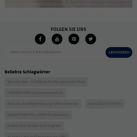
FOLGEN SIE UNS
Geben Sie Ihre E-Mail-Adresse ein
ABONNIEREN
Beliebte Schlagwörter
Sommer Sale – 6 % Rabatt Für den gesamten Shop
HIBREW H10Plus Espressomaschine
Robore L20 180kg Belastung 3,5PS bürstenlos
Touroll B1 City E-Bike
Oukitel P2001 Plus 2400W Powerstation
Kukirin G2 E-Scooter 2026 Upgrade
Ausom L1 mit Straßenzulassung (ABE)