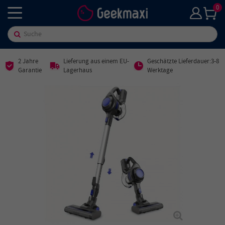
0
2 Jahre
Lieferung aus einem EU-
Geschätzte Lieferdauer:3-8
Garantie
Lagerhaus
Werktage