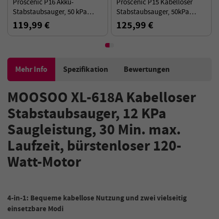
Proscenic P15 Kabelloser
Ultenic U16 Flex Akku-
Stabstaubsauger, 50kPa
Staubsauger, 45000Pa
580W Leistungsstarke
Saugkraft, 60min Laufzeit,
125,99 €
129,99 €
Saugkraft, 70min Laufzeit,
180° flexibler Stab – Schwarz
Anti-Tangle-Bürste - Gold
Rot
Mehr Info
Spezifikation
Bewertungen
MOOSOO XL-618A Kabelloser
Stabstaubsauger, 12 KPa
Saugleistung, 30 Min. max.
Laufzeit, bürstenloser 120-
W
att
-Motor
4-in-1: Bequeme kabellose Nutzung und zwei vielseitig
einsetzbare Modi