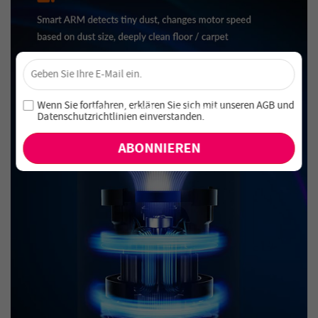
×
Sichere dir 4 % Rabatt – Jetzt abonnieren!
Melde dich für unseren Newsletter an und verpasse keine
Wenn Sie fortfahren, erklären Sie sich mit unseren
AGB
und
exklusiven Angebote und Neuheiten!
Datenschutzrichtlinien einverstanden
.