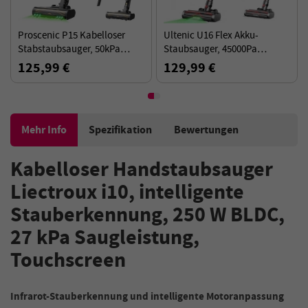
Proscenic P15 Kabelloser
Ultenic U16 Flex Akku-
Stabstaubsauger, 50kPa
Staubsauger, 45000Pa
580W Leistungsstarke
Saugkraft, 60min Laufzeit,
125,99 €
129,99 €
Saugkraft, 70min Laufzeit,
180° flexibler Stab – Schwarz
Anti-Tangle-Bürste - Gold
Rot
Mehr Info
Spezifikation
Bewertungen
Kabelloser Handstaubsauger
Liectroux i10, intelligente
Stauberkennung, 250 W BLDC,
27 kPa Saugleistung,
Touchscreen
Infrarot-Stauberkennung und intelligente Motoranpassung