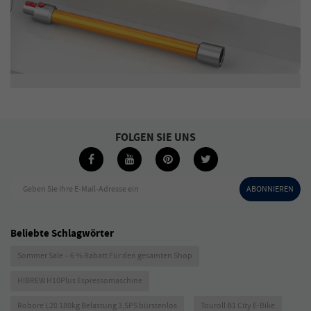
FOLGEN SIE UNS
Geben Sie Ihre E-Mail-Adresse ein
ABONNIEREN
Beliebte Schlagwörter
Sommer Sale – 6 % Rabatt Für den gesamten Shop
HIBREW H10Plus Espressomaschine
Robore L20 180kg Belastung 3,5PS bürstenlos
Touroll B1 City E-Bike