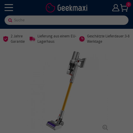
0
2 Jahre
Lieferung aus einem EU-
Geschätzte Lieferdauer:3-8
Garantie
Lagerhaus
Werktage