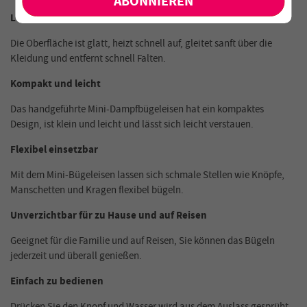
Leistungsstark und funktionell
Die Oberfläche ist glatt, heizt schnell auf, gleitet sanft über die
Kleidung und entfernt schnell Falten.
Kompakt und leicht
Das handgeführte Mini-Dampfbügeleisen hat ein kompaktes
Design, ist klein und leicht und lässt sich leicht verstauen.
Flexibel einsetzbar
Mit dem Mini-Bügeleisen lassen sich schmale Stellen wie Knöpfe,
Manschetten und Kragen flexibel bügeln.
Unverzichtbar für zu Hause und auf Reisen
Geeignet für die Familie und auf Reisen, Sie können das Bügeln
jederzeit und überall genießen.
Einfach zu bedienen
Drücken Sie den Knopf und Wasser wird aus dem Auslass gesprüht,