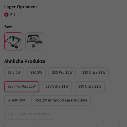
Lager-Optionen:
EU
Set:
Ähnliche Produkte
S9 5.5W
S30 5W
S30 Pro 10W
S30 Ultra 33W
S30 Pro Max 20W
S30 Ultra 11W
S30 Ultra 22W
SF-A9 40W
IR-2 2W Infrarood Lasermodule
TS1 3,5-Zoll-Touchscreen