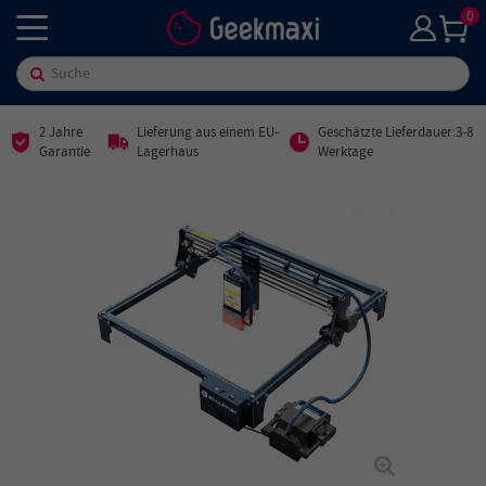
0
2 Jahre
Lieferung aus einem EU-
Geschätzte Lieferdauer:3-8
Garantie
Lagerhaus
Werktage