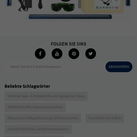
FOLGEN SIE UNS
Geben Sie Ihre E-Mail-Adresse ein
ABONNIEREN
Beliebte Schlagwörter
Sommer Sale – 6 % Rabatt Für den gesamten Shop
HIBREW H10Plus Espressomaschine
Robore L20 180kg Belastung 3,5PS bürstenlos
Touroll B1 City E-Bike
Oukitel P2001 Plus 2400W Powerstation