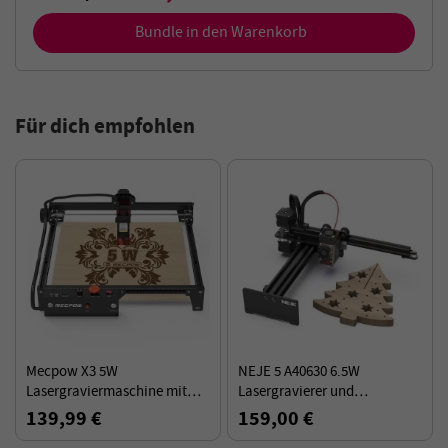
Bundle in den Warenkorb
Für dich empfohlen
Mecpow X3 5W
NEJE 5 A40630 6.5W
Lasergraviermaschine mit
Lasergravierer und
Sicherheitssperre, Not-Aus,
Schneidegerät, 170*180mm
139,99 €
159,00 €
Flammenerkennung,
Arbeitsbereich, Vollmetall