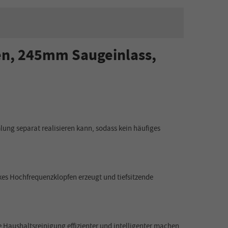
en, 245mm Saugeinlass,
ung separat realisieren kann, sodass kein häufiges
s Hochfrequenzklopfen erzeugt und tiefsitzende
Haushaltsreinigung effizienter und intelligenter machen.