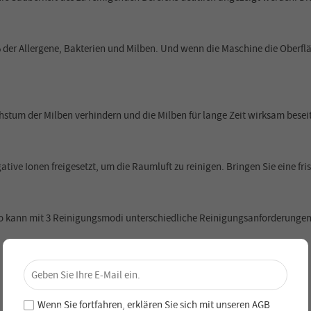
% der Allergene, Bakterien und Milben. Und wenn die Maschine die Oberfl
hstum der Milben verhindern und die Milben für lange Zeit wirksam besei
tive Ionen freigesetzt, um die Raumluft zu reinigen. Bringen Sie eine f
 kann mit 3 Reinigungsmodi unterschiedliche Reinigungsanforderungen 
×
Sichere dir 4 % Rabatt – Jetzt
abonnieren!
Wenn Sie fortfahren, erklären Sie sich mit unseren
AGB
Melde dich für unseren Newsletter an und verpasse