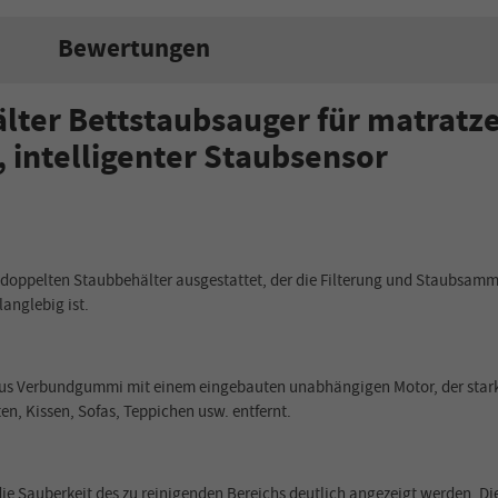
Bewertungen
ter Bettstaubsauger für matratz
 intelligenter Staubsensor
m doppelten Staubbeh
älter
ausgestattet, der die Filterung und Staubsamml
langlebig ist.
aus Verbundgummi mit einem eingebauten unabhängigen Motor, der starke
, Kissen, Sofas, Teppichen usw. entfernt.
 Sauberkeit des zu reinigenden Bereichs deutlich angezeigt werden. Die 