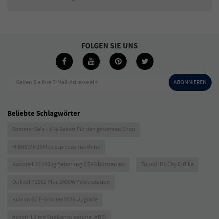
FOLGEN SIE UNS
Geben Sie Ihre E-Mail-Adresse ein
ABONNIEREN
Beliebte Schlagwörter
Sommer Sale – 6 % Rabatt Für den gesamten Shop
HIBREW H10Plus Espressomaschine
Robore L20 180kg Belastung 3,5PS bürstenlos
Touroll B1 City E-Bike
Oukitel P2001 Plus 2400W Powerstation
Kukirin G2 E-Scooter 2026 Upgrade
Ausom L1 mit Straßenzulassung (ABE)