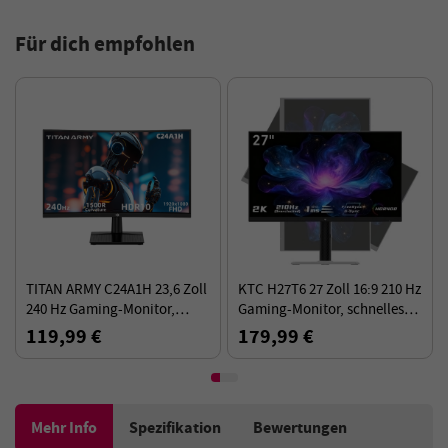
Für dich empfohlen
TITAN ARMY C24A1H 23,6 Zoll
KTC H27T6 27 Zoll 16:9 210 Hz
240 Hz Gaming-Monitor,
Gaming-Monitor, schnelles
gebogenes 1500R-Display, 1
IPS-Panel, 2K-QHD-
119,99 €
179,99 €
ms MPRT, Auflösung 1920 x
Auflösung, HDR400, 1 ms GTG
1080
Mehr Info
Spezifikation
Bewertungen