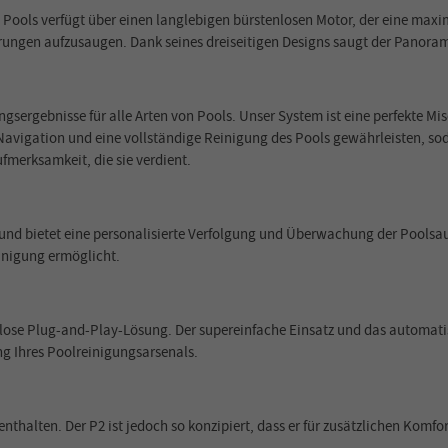
 Pools verfügt über einen langlebigen bürstenlosen Motor, der eine max
gerungen aufzusaugen. Dank seines dreiseitigen Designs saugt der Pano
gsergebnisse für alle Arten von Pools. Unser System ist eine perfekte 
Navigation und eine vollständige Reinigung des Pools gewährleisten, sod
fmerksamkeit, die sie verdient.
und bietet eine personalisierte Verfolgung und Überwachung der Poolsa
inigung ermöglicht.
nahtlose Plug-and-Play-Lösung. Der supereinfache Einsatz und das autom
g Ihres Poolreinigungsarsenals.
thalten. Der P2 ist jedoch so konzipiert, dass er für zusätzlichen Komfo