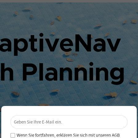
×
Sichere dir 4 % Rabatt – Jetzt
abonnieren!
Wenn Sie fortfahren, erklären Sie sich mit unseren
AGB
Melde dich für unseren Newsletter an und verpasse