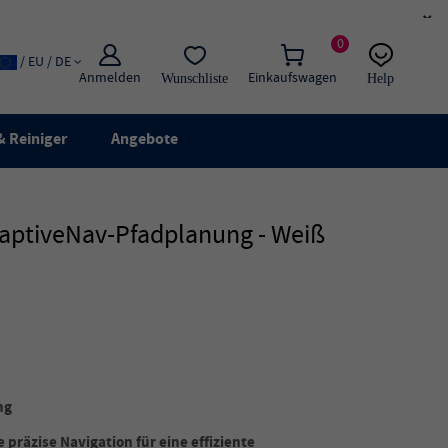
×
0
/ EU / DE
Anmelden
Einkaufswagen
Wunschliste
Help
E-Mail
Live-Chat
 Reiniger
Angebote
daptiveNav-Pfadplanung - Weiß
ng
 präzise Navigation für eine effiziente