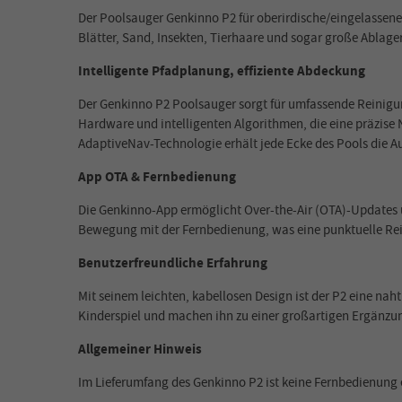
Der Poolsauger Genkinno P2 für oberirdische/eingelassene
Blätter, Sand, Insekten, Tierhaare und sogar große Abla
Intelligente Pfadplanung, effiziente Abdeckung
Der Genkinno P2 Poolsauger sorgt für umfassende Reinigun
Hardware und intelligenten Algorithmen, die eine präzise 
AdaptiveNav-Technologie erhält jede Ecke des Pools die Au
App OTA & Fernbedienung
Die Genkinno-App ermöglicht Over-the-Air (OTA)-Updates 
Bewegung mit der Fernbedienung, was eine punktuelle Re
Benutzerfreundliche Erfahrung
Mit seinem leichten, kabellosen Design ist der P2 eine 
Kinderspiel und machen ihn zu einer großartigen Ergänzun
Allgemeiner Hinweis
Im Lieferumfang des Genkinno P2 ist keine Fernbedienung en