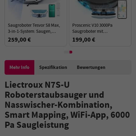
Saugroboter Tesvor S8 Max,
Proscenic V10 3000Pa
3-in-1-System: Saugen,
Saugroboter mit
Kehren und Wischen, 8000 Pa
Wischfunktion, 240ml
259,00 €
199,00 €
Saugleistung, 180 Minuten
Staubbehälter, 120Min
Laufzeit
Laufzeit, APP Steuerung
Mehr Info
Spezifikation
Bewertungen
Liectroux N7S-U
Roboterstaubsauger und
Nasswischer-Kombination,
Smart Mapping, WiFi-App, 6000
Pa Saugleistung