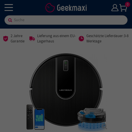
0
2 Jahre
Lieferung aus einem EU-
Geschätzte Lieferdauer:3-8
Garantie
Lagerhaus
Werktage