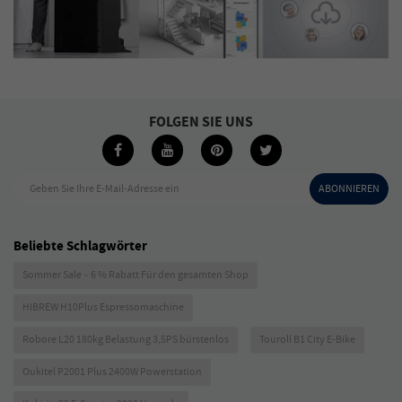
FOLGEN SIE UNS
Geben Sie Ihre E-Mail-Adresse ein
ABONNIEREN
Beliebte Schlagwörter
Sommer Sale – 6 % Rabatt Für den gesamten Shop
HIBREW H10Plus Espressomaschine
Robore L20 180kg Belastung 3,5PS bürstenlos
Touroll B1 City E-Bike
Oukitel P2001 Plus 2400W Powerstation