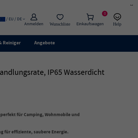
×
0
/ EU / DE
Anmelden
Einkaufswagen
Wunschliste
Help
E-Mail
Live-Chat
 Reiniger
Angebote
andlungsrate, IP65 Wasserdicht
, perfekt für Camping, Wohnmobile und
für effiziente, saubere Energie.