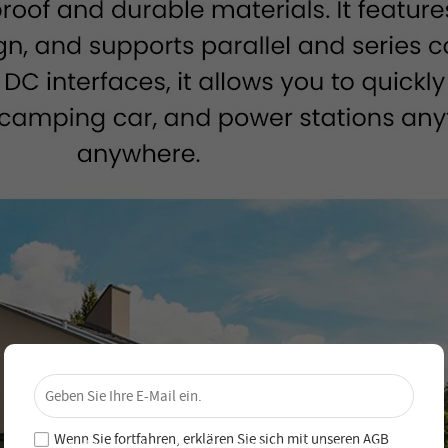
×
Sichere dir 4 % Rabatt – Jetzt
abonnieren!
Wenn Sie fortfahren, erklären Sie sich mit unseren
AGB
Melde dich für unseren Newsletter an und verpasse