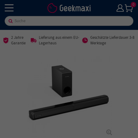
0
2 Jahre
Lieferung aus einem EU-
Geschätzte Lieferdauer:3-8
Garantie
Lagerhaus
Werktage