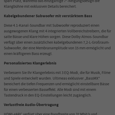
spart Platz, während das einzigartige 7°-Neigungsdesign die
Klangbühne mit exklusiven Details bereichert.
Kabelgebundener Subwoofer mit verstärktem Bass
Diese 4.1-Kanal-Soundbar mit Subwoofer reproduziert einen
ausgewogenen Klang mit 4 integrierten Vollbereichstreibern, die für
satte Bässe und klare Höhen sorgen. Diese Dolby Atmos-Soundbar
verfügt über einen zusätzlichen kabelgebundenen 7,2-L-Großraum-
Subwoofer, der eine Membranamplitude von 15 mm ermöglicht und
einen kräftigeren Bass erzeugt.
Personalisiertes Klangerlebnis
Verbessern Sie Ihr Klangerlebnis mit 3 EQ-Modi, die für Musik, Filme
und Spiele entwickelt wurden. Ultimeas exklusiver „BassMX“
bereichert die tiefen Frequenzen und ermöglicht einstellbare Bässe
für einen verbesserten Basseffekt. Alle Modi sind mit einem
Tastendruck in den EQ-Einstellungen leicht zugänglich.
Verlustfreie Audio-Übertragung
HDMI-eARC verfügt über eine Bandbreite von 37 Mbit/s und