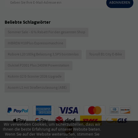
Geben Sie Ihre E-Mail-Adresse ein
ABONNIEREN
Beliebte Schlagwörter
Sommer Sale – 6 % Rabatt Für den gesamten Shop
HIBREW H10Plus Espressomaschine
Robore L20 180kg Belastung 3,5PS bürstenlos
Touroll B1 City E-Bike
Oukitel P2001 Plus 2400W Powerstation
Kukirin G2 E-Scooter 2026 Upgrade
Ausom L1 mit Straßenzulassung (ABE)
Wir verwenden Cookies, um sicherzustellen, dass wir
Ihnen die beste Erfahrung auf unserer Website bieten.
Wenn Sie auf der Website weitersurfen, stimmen Sie